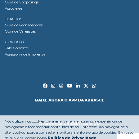
Guia de Shoppings
Associe-se
FILIADOS
Guia de Fornecedores
Guia de Varejistas
CONTATO
Fale Conosco
Assessoria de Imprensa
BAIXE AGORA O APP DA ABRASCE
Nós utilizamos cookies para analisar e melhorar sua experiência de
A ABRASCE É SIGNATÁRIA DO
navegação e recomendar conteúdos de seu interesse. Ao navegar pelo
site, você concorda com este monitoramento e o uso de cookies. Em caso
de dúvidas, acesse nossa
Política de Privacidade
.