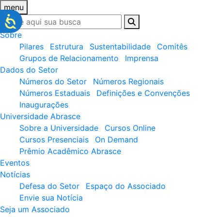
menu
Sobre
Pilares
Estrutura
Sustentabilidade
Comitês
Grupos de Relacionamento
Imprensa
Dados do Setor
Números do Setor
Números Regionais
Números Estaduais
Definições e Convenções
Inaugurações
Universidade Abrasce
Sobre a Universidade
Cursos Online
Cursos Presenciais
On Demand
Prêmio Acadêmico Abrasce
Eventos
Notícias
Defesa do Setor
Espaço do Associado
Envie sua Notícia
Seja um Associado