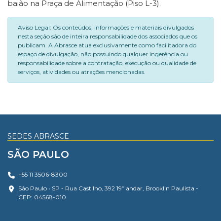
baião na Praça de Alimentação (Piso L-3).
Aviso Legal: Os conteúdos, informações e materiais divulgados
nesta seção são de inteira responsabilidade dos associados que os
publicam. A Abrasce atua exclusivamente como facilitadora do
espaço de divulgação, não possuindo qualquer ingerência ou
responsabilidade sobre a contratação, execução ou qualidade de
serviços, atividades ou atrações mencionadas.
SEDES ABRASCE
SÃO PAULO
+55 11 3506-8300
São Paulo • SP - Rua Castilho, 392 19º andar, Brooklin Paulista -
CEP: 04568-010