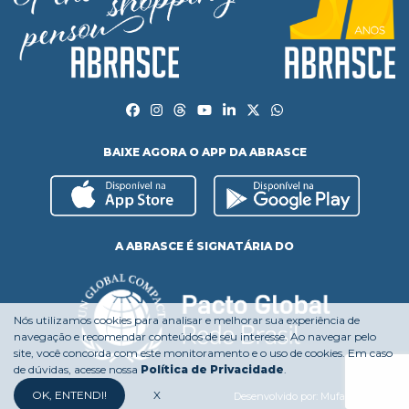
BAIXE AGORA O APP DA ABRASCE
A ABRASCE É SIGNATÁRIA DO
Nós utilizamos cookies para analisar e melhorar sua experiência de
navegação e recomendar conteúdos de seu interesse. Ao navegar pelo
site, você concorda com este monitoramento e o uso de cookies. Em caso
de dúvidas, acesse nossa
Política de Privacidade
.
OK, ENTENDI!
X
Desenvolvido por:
Mufasa Agency