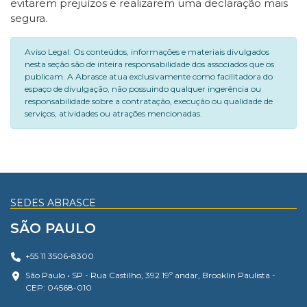
evitarem prejuízos e realizarem uma declaração mais
segura.
Aviso Legal: Os conteúdos, informações e materiais divulgados
nesta seção são de inteira responsabilidade dos associados que os
publicam. A Abrasce atua exclusivamente como facilitadora do
espaço de divulgação, não possuindo qualquer ingerência ou
responsabilidade sobre a contratação, execução ou qualidade de
serviços, atividades ou atrações mencionadas.
SEDES ABRASCE
SÃO PAULO
+55 11 3506-8300
São Paulo • SP - Rua Castilho, 392 19º andar, Brooklin Paulista -
CEP: 04568-010