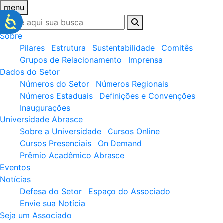
menu
Sobre
Pilares
Estrutura
Sustentabilidade
Comitês
Grupos de Relacionamento
Imprensa
Dados do Setor
Números do Setor
Números Regionais
Números Estaduais
Definições e Convenções
Inaugurações
Universidade Abrasce
Sobre a Universidade
Cursos Online
Cursos Presenciais
On Demand
Prêmio Acadêmico Abrasce
Eventos
Notícias
Defesa do Setor
Espaço do Associado
Envie sua Notícia
Seja um Associado