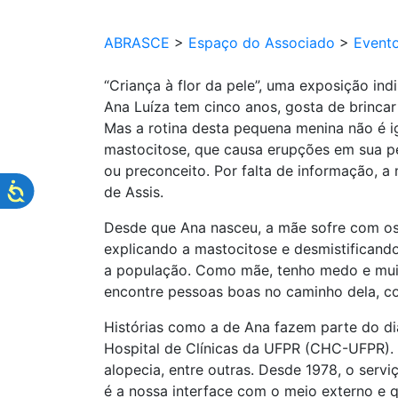
ABRASCE
>
Espaço do Associado
>
Event
“Criança à flor da pele”, uma exposição in
Ana Luíza tem cinco anos, gosta de brincar
Mas a rotina desta pequena menina não é i
mastocitose, que causa erupções em sua p
ou preconceito. Por falta de informação, 
de Assis.
Desde que Ana nasceu, a mãe sofre com os 
explicando a mastocitose e desmistificando
a população. Como mãe, tenho medo e muitas
encontre pessoas boas no caminho dela, com
Histórias como a de Ana fazem parte do di
Hospital de Clínicas da UFPR (CHC-UFPR). Al
alopecia, entre outras. Desde 1978, o serv
é a nossa interface com o meio externo e 