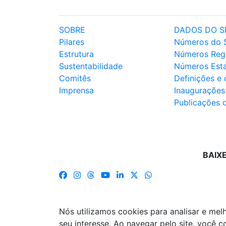
SOBRE
DADOS DO S
Pilares
Números do 
Estrutura
Números Reg
Sustentabilidade
Números Est
Comitês
Definições e
Imprensa
Inaugurações
Publicações 
BAIX
Nós utilizamos cookies para analisar e me
seu interesse. Ao navegar pelo site, você