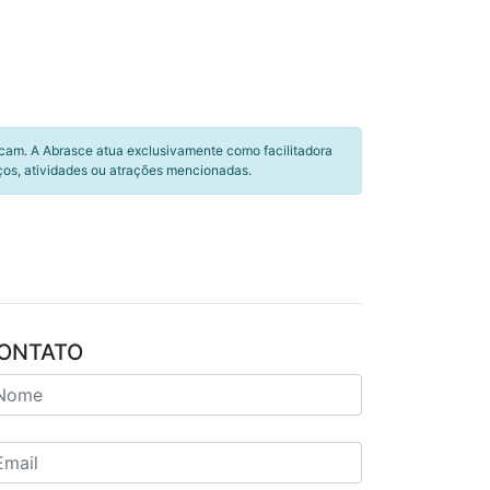
icam. A Abrasce atua exclusivamente como facilitadora
ços, atividades ou atrações mencionadas.
ONTATO