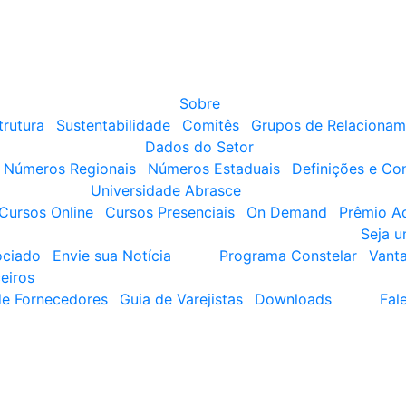
Sobre
trutura
Sustentabilidade
Comitês
Grupos de Relacionam
Dados do Setor
Números Regionais
Números Estaduais
Definições e Co
Universidade Abrasce
Cursos Online
Cursos Presenciais
On Demand
Prêmio A
Seja 
ociado
Envie sua Notícia
Programa Constelar
Vant
eiros
de Fornecedores
Guia de Varejistas
Downloads
Fal