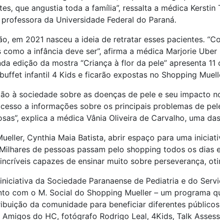
es, que angustia toda a família”, ressalta a médica Kersti
 professora da Universidade Federal do Paraná.
o, em 2021 nasceu a ideia de retratar esses pacientes. “
 como a infância deve ser”, afirma a médica Marjorie Uber
da edição da mostra “Criança à flor da pele” apresenta 11
buffet infantil 4 Kids e ficarão expostas no Shopping Muell
ão à sociedade sobre as doenças de pele e seu impacto no c
esso a informações sobre os principais problemas de pel
sas”, explica a médica Vânia Oliveira de Carvalho, uma da
ller, Cynthia Maia Batista, abrir espaço para uma iniciati
. “Milhares de pessoas passam pelo shopping todos os dias 
 incríveis capazes de ensinar muito sobre perseverança, ot
 iniciativa da Sociedade Paranaense de Pediatria e do Serv
nto com o M. Social do Shopping Mueller – um programa q
ibuição da comunidade para beneficiar diferentes público
 Amigos do HC, fotógrafo Rodrigo Leal, 4Kids, Talk Assess