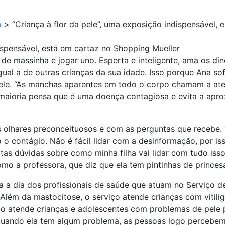
o
>
“Criança à flor da pele”, uma exposição indispensável,
dispensável, está em cartaz no Shopping Mueller
 de massinha e jogar uno. Esperta e inteligente, ama os d
gual a de outras crianças da sua idade. Isso porque Ana s
ele. “As manchas aparentes em todo o corpo chamam a at
a maioria pensa que é uma doença contagiosa e evita a apr
olhares preconceituosos e com as perguntas que recebe. “
 o contágio. Não é fácil lidar com a desinformação, por iss
 dúvidas sobre como minha filha vai lidar com tudo isso. 
o a professora, que diz que ela tem pintinhas de princesa
a a dia dos profissionais de saúde que atuam no Serviço 
ém da mastocitose, o serviço atende crianças com vitiligo,
iço atende crianças e adolescentes com problemas de pele 
quando ela tem algum problema, as pessoas logo percebem 