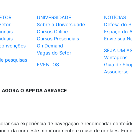
ETOR
UNIVERSIDADE
NOTÍCIAS
Setor
Sobre a Universidade
Defesa do S
ionais
Cursos Online
Espaço do 
aduais
Cursos Presenciais
Envie sua No
 convenções
On Demand
SEJA UM A
Vagas do Setor
Vantagens
de pesquisas
EVENTOS
Guia de Sho
Associe-se
E AGORA O APP DA ABRASCE
lhorar sua experiência de navegação e recomendar conteúd
 concorda com este monitoramento e o uso de cookies. Em 