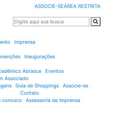
ASSOCIE-SE
ÁREA RESTRITA
ento
Imprensa
nvenções
Inaugurações
cadêmico Abrasce
Eventos
um Associado
agens
Guia de Shoppings
Associe-se
Contato
e conosco
Assessoria de Imprensa