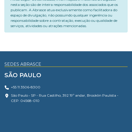
nesta seção são de inteira responsabilidade dos associados que os
publicam. A Abrasce atua exclusivamente como facilitadora do
espaço de divulgação, não possuindo qualquer ingerência ou
responsabilidade sobre a contratação, execução ou qualidade de
serviços, atividades ou atrações mencionadas.
SEDES ABRASCE
SÃO PAULO
+55 11 3506-8300
São Paulo • SP - Rua Castilho, 392 19º andar, Brooklin Paulista -
CEP: 04568-010