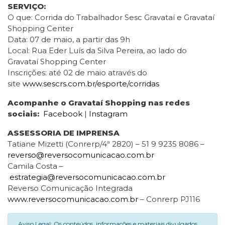
SERVIÇO:
O que: Corrida do Trabalhador Sesc Gravataí e Gravataí
Shopping Center
Data: 07 de maio, a partir das 9h
Local: Rua Eder Luís da Silva Pereira, ao lado do
Gravataí Shopping Center
Inscrições: até 02 de maio através do
site
www.sescrs.com.br/esporte/corridas
Acompanhe o Gravataí Shopping nas redes
sociais:
Facebook
|
Instagram
ASSESSORIA DE IMPRENSA
Tatiane Mizetti (Conrerp/4ª 2820) – 51 9 9235 8086 –
reverso@reversocomunicacao.com.br
Camila Costa –
estrategia@reversocomunicacao.com.br
Reverso Comunicação Integrada
www.reversocomunicacao.com.br
– Conrerp PJ116
Aviso Legal: Os conteúdos, informações e materiais divulgados