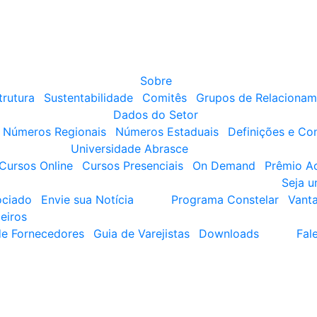
Sobre
trutura
Sustentabilidade
Comitês
Grupos de Relacionam
Dados do Setor
Números Regionais
Números Estaduais
Definições e Co
Universidade Abrasce
Cursos Online
Cursos Presenciais
On Demand
Prêmio A
Seja 
ociado
Envie sua Notícia
Programa Constelar
Vant
eiros
de Fornecedores
Guia de Varejistas
Downloads
Fal