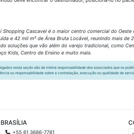
víduo deve encontrar o desfibrilador, posicioná-lo no paci
 Shopping Cascavel é o maior centro comercial do Oeste 
uída e 42 mil m² de Área Bruta Locável, reunindo mais de
ando soluções que vão além do varejo tradicional, como C
ço Kids, Centro de Ensino e muito mais.
ulgados nesta seção são de inteira responsabilidade dos associados que os publ
ência ou responsabilidade sobre a contratação, execução ou qualidade de servi
BRASÍLIA
C
+55 61 3686-7781