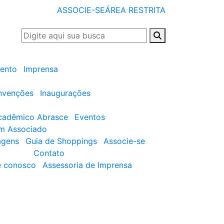
ASSOCIE-SE
ÁREA RESTRITA
ento
Imprensa
nvenções
Inaugurações
cadêmico Abrasce
Eventos
um Associado
agens
Guia de Shoppings
Associe-se
Contato
e conosco
Assessoria de Imprensa