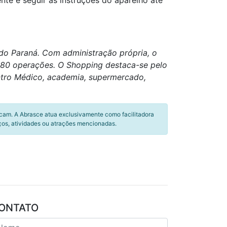
ente e seguir as instruções do aparelho até
do Paraná. Com administração própria, o
 280 operações. O Shopping destaca-se pelo
entro Médico, academia, supermercado,
icam. A Abrasce atua exclusivamente como facilitadora
ços, atividades ou atrações mencionadas.
ONTATO