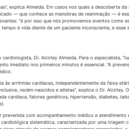
as”, explica Almeida. Em casos nos quais a descoberta da 
ficado — que conhece as manobras de reanimação — é essenc
levantes: “é por isso que nós promovemos eventos como est
O tempo é vida diante de um paciente inconsciente, e esse
o cardiologista, Dr. Alcirley Almeida. Para o especialista, 
ento imediato nos primeiros minutos é essencial. “A preve
édico.
ta às arritmias cardíacas, independentemente da faixa etár
lusive, recém-nascidos e atletas”, explica o Dr. Alcirley. 
ada cardíaca, fatores genéticos, hipertensão, diabetes, tab
e).
er prevenida com acompanhamento médico e atendimento eme
cardiológica sistemática, caracterizada por uma triagem c