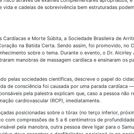
 de risco através de exames complementares apropriados, 
de vida e cadeias de sobrevivência bem estruturadas podem
s Cardíacas e Morte Súbita, a Sociedade Brasileira de Arr
Coração na Batida Certa. Sendo assim, foi promovido, no C
nhecimento sobre o tema. Durante o evento, o Dr. Alcirley
traram manobras de massagem cardíaca e ensinaram os part
zado pelas sociedades científicas, descreve o papel do cid
perda de consciência foi causada por uma parada cardíaca
ponsáveis pela palestra explicam que, caso a pessoa não 
imação cardiovascular (RCP), imediatamente.
çadas posicionadas sobre o tórax (no terço inferior, próx
aco com compressões de 5 a 6 centímetros de profundidade
nsável pela manobra, outra pessoa deve ligar para o Sam