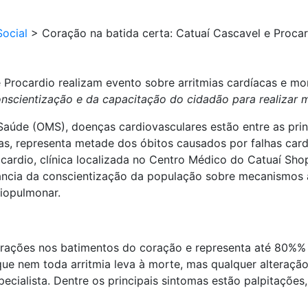
ocial
>
Coração na batida certa: Catuaí Cascavel e Procar
 Procardio realizam evento sobre arritmias cardíacas e mo
conscientização e da capacitação do cidadão para realiza
úde (OMS), doenças cardiovasculares estão entre as princ
ias, representa metade dos óbitos causados por falhas car
Procardio, clínica localizada no Centro Médico do Catuaí S
ância da conscientização da população sobre mecanismos 
iopulmonar.
lterações nos batimentos do coração e representa até 80%%
a que nem toda arritmia leva à morte, mas qualquer alteraç
ialista. Dentre os principais sintomas estão palpitações, 