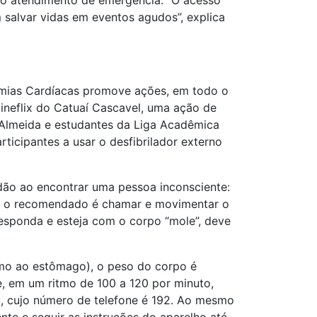
e o atendimento de emergência: “O acesso
 salvar vidas em eventos agudos”, explica
itmias Cardíacas promove ações, em todo o
ineflix do Catuaí Cascavel, uma ação de
 Almeida e estudantes da Liga Acadêmica
icipantes a usar o desfibrilador externo
adão ao encontrar uma pessoa inconsciente:
 — o recomendado é chamar e movimentar o
responda e esteja com o corpo “mole”, deve
imo ao estômago), o peso do corpo é
, em um ritmo de 100 a 120 por minuto,
u, cujo número de telefone é 192. Ao mesmo