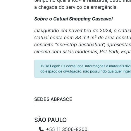
tempo no qual a RCP é realizada, outro indi
a chegada do serviço de emergência.
Sobre o Catuaí Shopping Cascavel
Inaugurado em novembro de 2024, o Catuaí
Catuaí conta com 83 mil m² de área constr
conceito “one-stop destination”, apresent
cinema com salas modernas, Pet Park, Espa
Aviso Legal: Os conteúdos, informações e materiais div
do espaço de divulgação, não possuindo qualquer inger
SEDES ABRASCE
SÃO PAULO
+55 11 3506-8300