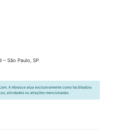
 – São Paulo, SP
icam. A Abrasce atua exclusivamente como facilitadora
ços, atividades ou atrações mencionadas.