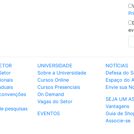
Pr
ev
ETOR
UNIVERSIDADE
NOTÍCIAS
Setor
Sobre a Universidade
Defesa do S
ionais
Cursos Online
Espaço do 
aduais
Cursos Presenciais
Envie sua No
 convenções
On Demand
SEJA UM A
Vagas do Setor
Vantagens
de pesquisas
EVENTOS
Guia de Sho
Associe-se