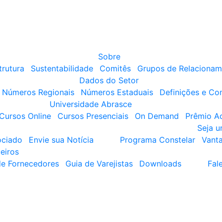
Sobre
trutura
Sustentabilidade
Comitês
Grupos de Relacionam
Dados do Setor
Números Regionais
Números Estaduais
Definições e Co
Universidade Abrasce
Cursos Online
Cursos Presenciais
On Demand
Prêmio A
Seja 
ociado
Envie sua Notícia
Programa Constelar
Vant
eiros
de Fornecedores
Guia de Varejistas
Downloads
Fal