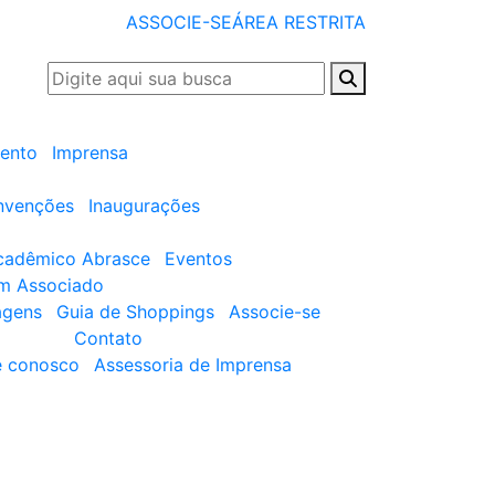
ASSOCIE-SE
ÁREA RESTRITA
ento
Imprensa
nvenções
Inaugurações
cadêmico Abrasce
Eventos
um Associado
agens
Guia de Shoppings
Associe-se
Contato
e conosco
Assessoria de Imprensa