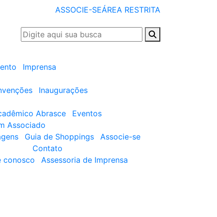
ASSOCIE-SE
ÁREA RESTRITA
ento
Imprensa
nvenções
Inaugurações
cadêmico Abrasce
Eventos
um Associado
agens
Guia de Shoppings
Associe-se
Contato
e conosco
Assessoria de Imprensa