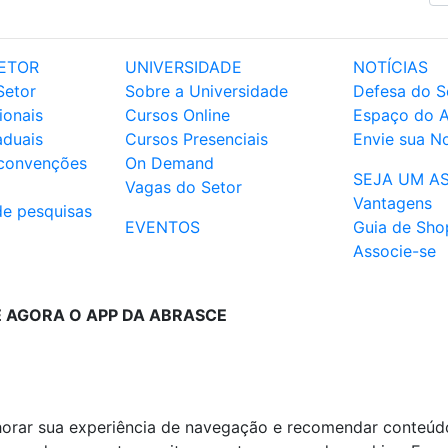
ETOR
UNIVERSIDADE
NOTÍCIAS
Setor
Sobre a Universidade
Defesa do S
ionais
Cursos Online
Espaço do 
aduais
Cursos Presenciais
Envie sua No
 convenções
On Demand
SEJA UM A
Vagas do Setor
Vantagens
de pesquisas
EVENTOS
Guia de Sho
Associe-se
E AGORA O APP DA ABRASCE
lhorar sua experiência de navegação e recomendar conteúd