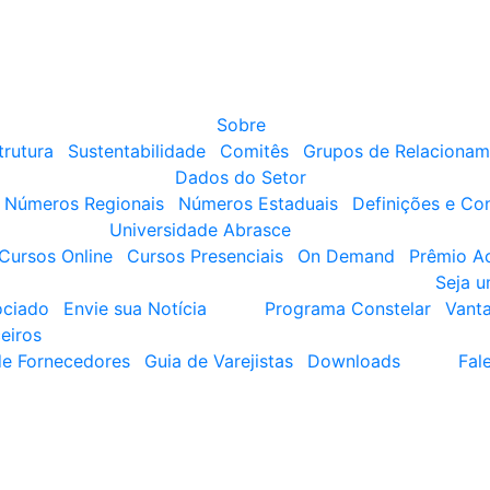
Sobre
trutura
Sustentabilidade
Comitês
Grupos de Relacionam
Dados do Setor
Números Regionais
Números Estaduais
Definições e Co
Universidade Abrasce
Cursos Online
Cursos Presenciais
On Demand
Prêmio A
Seja 
ociado
Envie sua Notícia
Programa Constelar
Vant
eiros
de Fornecedores
Guia de Varejistas
Downloads
Fal