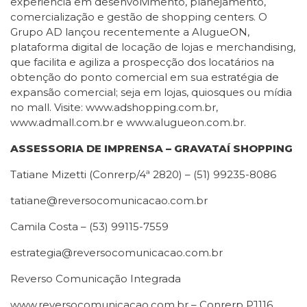
experiência em desenvolvimento, planejamento,
comercialização e gestão de shopping centers. O
Grupo AD lançou recentemente a AlugueON,
plataforma digital de locação de lojas e merchandising,
que facilita e agiliza a prospecção dos locatários na
obtenção do ponto comercial em sua estratégia de
expansão comercial; seja em lojas, quiosques ou mídia
no mall. Visite: www.adshopping.com.br,
www.admall.com.br e www.alugueon.com.br.
ASSESSORIA DE IMPRENSA – GRAVATAÍ SHOPPING
Tatiane Mizetti (Conrerp/4ª 2820) – (51) 99235-8086
tatiane@reversocomunicacao.com.br
Camila Costa – (53) 99115-7559
estrategia@reversocomunicacao.com.br
Reverso Comunicação Integrada
www.reversocomunicacao.com.br – Conrerp PJ116