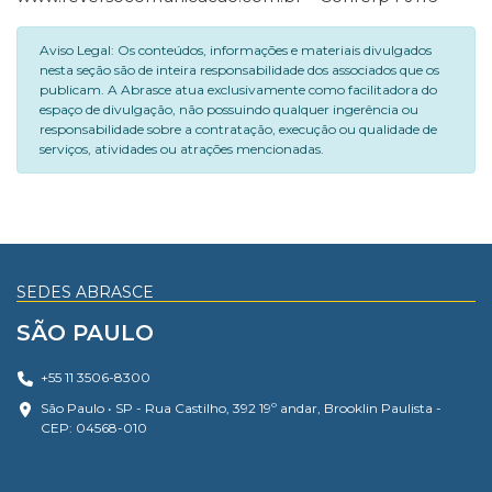
Aviso Legal: Os conteúdos, informações e materiais divulgados
nesta seção são de inteira responsabilidade dos associados que os
publicam. A Abrasce atua exclusivamente como facilitadora do
espaço de divulgação, não possuindo qualquer ingerência ou
responsabilidade sobre a contratação, execução ou qualidade de
serviços, atividades ou atrações mencionadas.
SEDES ABRASCE
SÃO PAULO
+55 11 3506-8300
São Paulo • SP - Rua Castilho, 392 19º andar, Brooklin Paulista -
CEP: 04568-010