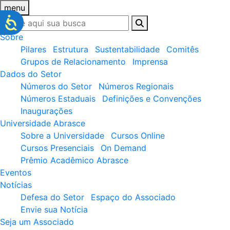
menu
Sobre
Pilares
Estrutura
Sustentabilidade
Comitês
Grupos de Relacionamento
Imprensa
Dados do Setor
Números do Setor
Números Regionais
Números Estaduais
Definições e Convenções
Inaugurações
Universidade Abrasce
Sobre a Universidade
Cursos Online
Cursos Presenciais
On Demand
Prêmio Acadêmico Abrasce
Eventos
Notícias
Defesa do Setor
Espaço do Associado
Envie sua Notícia
Seja um Associado