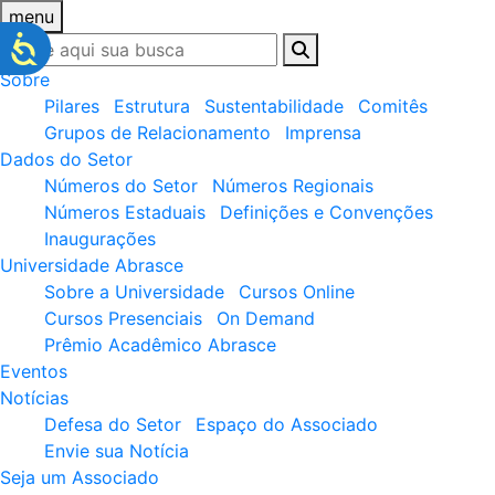
menu
Sobre
Pilares
Estrutura
Sustentabilidade
Comitês
Grupos de Relacionamento
Imprensa
Dados do Setor
Números do Setor
Números Regionais
Números Estaduais
Definições e Convenções
Inaugurações
Universidade Abrasce
Sobre a Universidade
Cursos Online
Cursos Presenciais
On Demand
Prêmio Acadêmico Abrasce
Eventos
Notícias
Defesa do Setor
Espaço do Associado
Envie sua Notícia
Seja um Associado