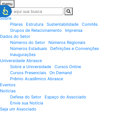
menu
Sobre
Pilares
Estrutura
Sustentabilidade
Comitês
Grupos de Relacionamento
Imprensa
Dados do Setor
Números do Setor
Números Regionais
Números Estaduais
Definições e Convenções
Inaugurações
Universidade Abrasce
Sobre a Universidade
Cursos Online
Cursos Presenciais
On Demand
Prêmio Acadêmico Abrasce
Eventos
Notícias
Defesa do Setor
Espaço do Associado
Envie sua Notícia
Seja um Associado