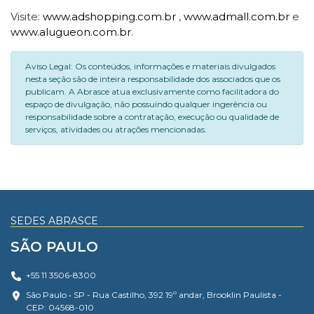
Visite:
www.adshopping.com.br
,
www.admall.com.br
e
www.alugueon.com.br
.
Aviso Legal: Os conteúdos, informações e materiais divulgados
nesta seção são de inteira responsabilidade dos associados que os
publicam. A Abrasce atua exclusivamente como facilitadora do
espaço de divulgação, não possuindo qualquer ingerência ou
responsabilidade sobre a contratação, execução ou qualidade de
serviços, atividades ou atrações mencionadas.
SEDES ABRASCE
SÃO PAULO
+55 11 3506-8300
São Paulo • SP - Rua Castilho, 392 19º andar, Brooklin Paulista -
CEP: 04568-010