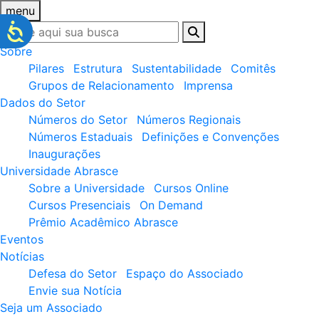
menu
Sobre
Pilares
Estrutura
Sustentabilidade
Comitês
Grupos de Relacionamento
Imprensa
Dados do Setor
Números do Setor
Números Regionais
Números Estaduais
Definições e Convenções
Inaugurações
Universidade Abrasce
Sobre a Universidade
Cursos Online
Cursos Presenciais
On Demand
Prêmio Acadêmico Abrasce
Eventos
Notícias
Defesa do Setor
Espaço do Associado
Envie sua Notícia
Seja um Associado