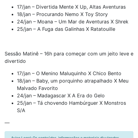
17/jan – Divertida Mente X Up, Altas Aventuras
18/jan – Procurando Nemo X Toy Story
24/jan – Moana – Um Mar de Aventuras X Shrek
25/jan – A Fuga das Galinhas X Ratatouille
Sessão Matinê – 16h para começar com um jeito leve e
divertido
17/jan – O Menino Maluquinho X Chico Bento
18/jan – Baby, um porquinho atrapalhado X Meu
Malvado Favorito
24/jan – Madagascar X A Era do Gelo
25/jan – Tá chovendo Hambúrguer X Monstros
S/A
—
Aviso Legal: Os conteúdos, informações e materiais divulgados