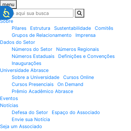
menu
Sobre
Pilares
Estrutura
Sustentabilidade
Comitês
Grupos de Relacionamento
Imprensa
Dados do Setor
Números do Setor
Números Regionais
Números Estaduais
Definições e Convenções
Inaugurações
Universidade Abrasce
Sobre a Universidade
Cursos Online
Cursos Presenciais
On Demand
Prêmio Acadêmico Abrasce
Eventos
Notícias
Defesa do Setor
Espaço do Associado
Envie sua Notícia
Seja um Associado