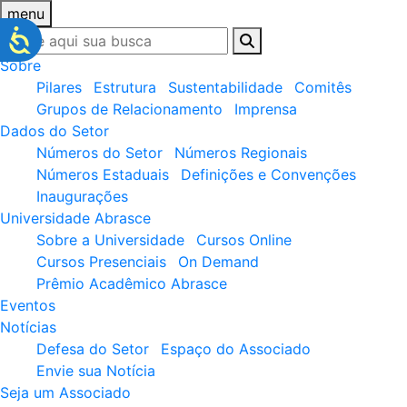
menu
Sobre
Pilares
Estrutura
Sustentabilidade
Comitês
Grupos de Relacionamento
Imprensa
Dados do Setor
Números do Setor
Números Regionais
Números Estaduais
Definições e Convenções
Inaugurações
Universidade Abrasce
Sobre a Universidade
Cursos Online
Cursos Presenciais
On Demand
Prêmio Acadêmico Abrasce
Eventos
Notícias
Defesa do Setor
Espaço do Associado
Envie sua Notícia
Seja um Associado