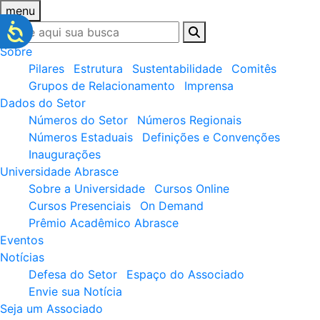
menu
Sobre
Pilares
Estrutura
Sustentabilidade
Comitês
Grupos de Relacionamento
Imprensa
Dados do Setor
Números do Setor
Números Regionais
Números Estaduais
Definições e Convenções
Inaugurações
Universidade Abrasce
Sobre a Universidade
Cursos Online
Cursos Presenciais
On Demand
Prêmio Acadêmico Abrasce
Eventos
Notícias
Defesa do Setor
Espaço do Associado
Envie sua Notícia
Seja um Associado