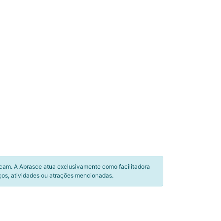
icam. A Abrasce atua exclusivamente como facilitadora
ços, atividades ou atrações mencionadas.