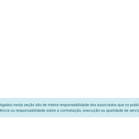
ulgados nesta seção são de inteira responsabilidade dos associados que os publ
ência ou responsabilidade sobre a contratação, execução ou qualidade de servi