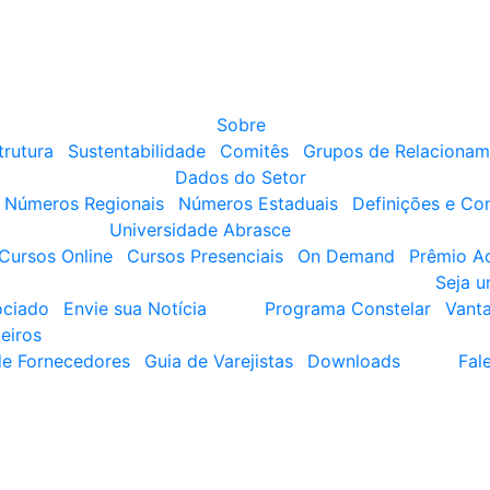
Sobre
trutura
Sustentabilidade
Comitês
Grupos de Relacionam
Dados do Setor
Números Regionais
Números Estaduais
Definições e Co
Universidade Abrasce
Cursos Online
Cursos Presenciais
On Demand
Prêmio A
Seja 
ociado
Envie sua Notícia
Programa Constelar
Vant
eiros
de Fornecedores
Guia de Varejistas
Downloads
Fal