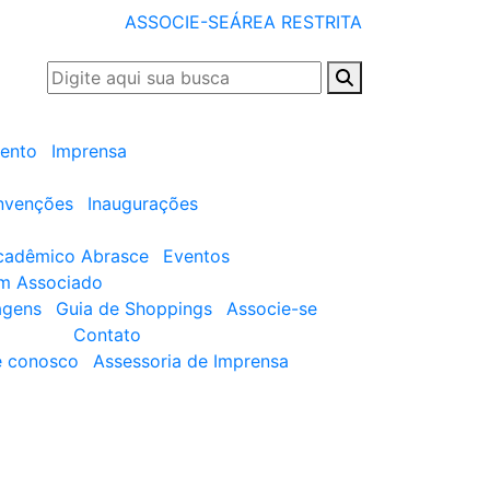
ASSOCIE-SE
ÁREA RESTRITA
ento
Imprensa
nvenções
Inaugurações
cadêmico Abrasce
Eventos
um Associado
agens
Guia de Shoppings
Associe-se
Contato
e conosco
Assessoria de Imprensa