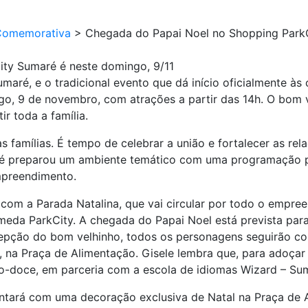
Comemorativa
>
Chegada do Papai Noel no Shopping ParkC
ty Sumaré é neste domingo, 9/11
maré, e o tradicional evento que dá início oficialmente às
go, 9 de novembro, com atrações a partir das 14h. O bom 
ir toda a família.
s famílias. É tempo de celebrar a união e fortalecer as re
ré preparou um ambiente temático com uma programação pa
mpreendimento.
om a Parada Natalina, que vai circular por todo o empre
ameda ParkCity. A chegada do Papai Noel está prevista par
epção do bom velhinho, todos os personagens seguirão co
 na Praça de Alimentação. Gisele lembra que, para adoçar
o-doce, em parceria com a escola de idiomas Wizard – Suma
ntará com uma decoração exclusiva de Natal na Praça de 