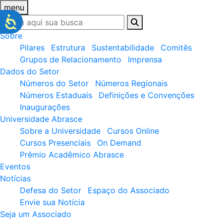
menu
Sobre
Pilares
Estrutura
Sustentabilidade
Comitês
Grupos de Relacionamento
Imprensa
Dados do Setor
Números do Setor
Números Regionais
Números Estaduais
Definições e Convenções
Inaugurações
Universidade Abrasce
Sobre a Universidade
Cursos Online
Cursos Presenciais
On Demand
Prêmio Acadêmico Abrasce
Eventos
Notícias
Defesa do Setor
Espaço do Associado
Envie sua Notícia
Seja um Associado