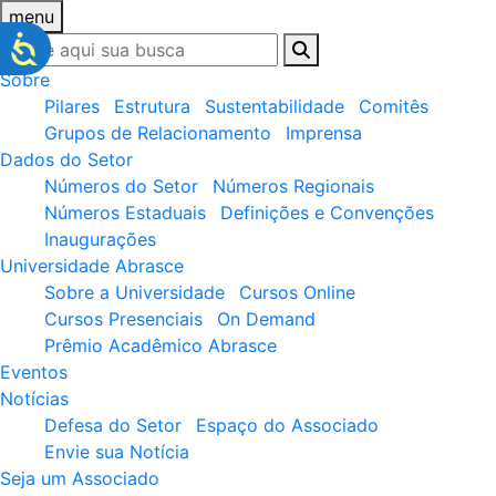
menu
Sobre
Pilares
Estrutura
Sustentabilidade
Comitês
Grupos de Relacionamento
Imprensa
Dados do Setor
Números do Setor
Números Regionais
Números Estaduais
Definições e Convenções
Inaugurações
Universidade Abrasce
Sobre a Universidade
Cursos Online
Cursos Presenciais
On Demand
Prêmio Acadêmico Abrasce
Eventos
Notícias
Defesa do Setor
Espaço do Associado
Envie sua Notícia
Seja um Associado