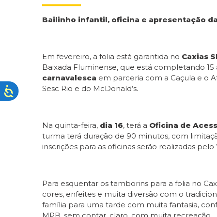
Bailinho infantil, oficina e apresentação 
Em fevereiro, a folia está garantida no
Caxias 
Baixada Fluminense, que está completando 15 an
carnavalesca
em parceria com a Caçula e o At
Sesc Rio e do McDonald’s.
Na quinta-feira,
dia 16
, terá a
Oficina de Aces
turma terá duração de 90 minutos, com limitação
inscrições para as oficinas serão realizadas pe
Para esquentar os tamborins para a folia no Ca
cores, enfeites e muita diversão com o tradicion
família para uma tarde com muita fantasia, con
MPB, sem contar, claro, com muita recreação.