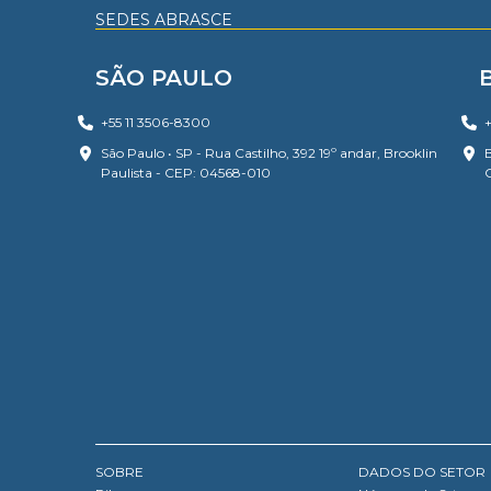
SEDES ABRASCE
SÃO PAULO
+55 11 3506-8300
+
São Paulo • SP - Rua Castilho, 392 19º andar, Brooklin
B
Paulista - CEP: 04568-010
SOBRE
DADOS DO SETOR