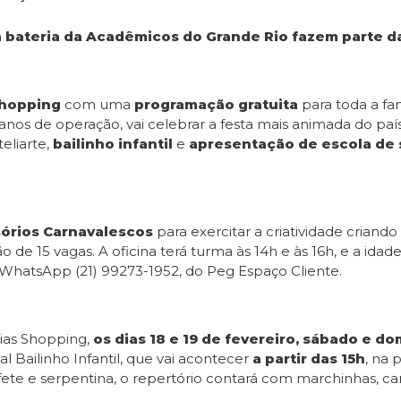
da bateria da Acadêmicos do Grande Rio fazem parte da
Shopping
com uma
programação gratuita
para toda a fa
os de operação, vai celebrar a festa mais animada do país
eliarte,
bailinho infantil
e
apresentação de escola de
sórios Carnavalescos
para exercitar a criatividade criand
 de 15 vagas. A oficina terá turma às 14h e às 16h, e a idad
lo WhatsApp (21) 99273-1952, do Peg Espaço Cliente.
xias Shopping,
os dias 18 e 19 de fevereiro, sábado e d
al Bailinho Infantil, que vai acontecer
a partir das 15h
, na 
fete e serpentina, o repertório contará com marchinhas, c