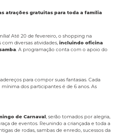
s atrações gratuitas para toda a família
mília! Até 20 de fevereiro, o shopping na
 com diversas atividades,
incluindo oficina
 samba
. A programação conta com o apoio do
o adereços para compor suas fantasias. Cada
e mínima dos participantes é de 6 anos. As
omingo de Carnaval
, serão tomados por alegria,
praça de eventos. Reunindo a criançada e toda a
antigas de rodas, sambas de enredo, sucessos da