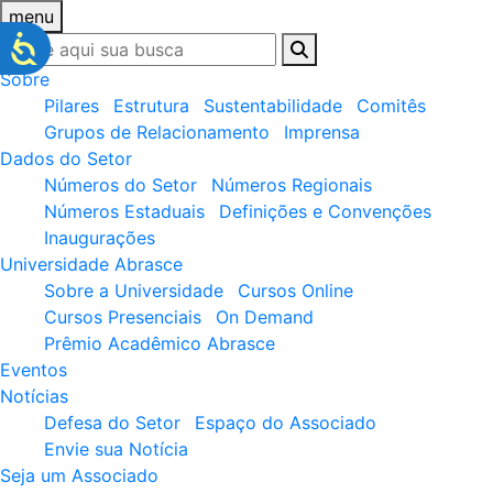
menu
Sobre
Pilares
Estrutura
Sustentabilidade
Comitês
Grupos de Relacionamento
Imprensa
Dados do Setor
Números do Setor
Números Regionais
Números Estaduais
Definições e Convenções
Inaugurações
Universidade Abrasce
Sobre a Universidade
Cursos Online
Cursos Presenciais
On Demand
Prêmio Acadêmico Abrasce
Eventos
Notícias
Defesa do Setor
Espaço do Associado
Envie sua Notícia
Seja um Associado