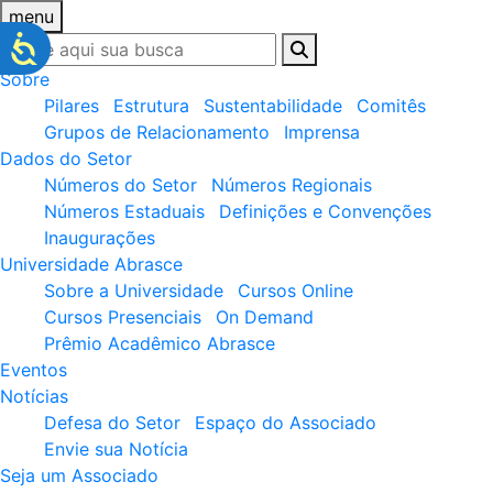
menu
Sobre
Pilares
Estrutura
Sustentabilidade
Comitês
Grupos de Relacionamento
Imprensa
Dados do Setor
Números do Setor
Números Regionais
Números Estaduais
Definições e Convenções
Inaugurações
Universidade Abrasce
Sobre a Universidade
Cursos Online
Cursos Presenciais
On Demand
Prêmio Acadêmico Abrasce
Eventos
Notícias
Defesa do Setor
Espaço do Associado
Envie sua Notícia
Seja um Associado