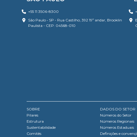
+55 11 3506-8300
+
São Paulo • SP - Rua Castilho, 392 19º andar, Brooklin
B
Paulista - CEP: 04568-010
SOBRE
DADOS DO SETOR
Pilares
Números do Setor
Estrutura
Números Regionais
Sustentabilidade
Números Estaduais
Comitês
Definições e convenç