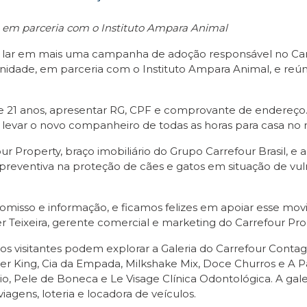
5h em parceria com o Instituto Ampara Animal
 lar em mais uma campanha de adoção responsável no Car
unidade, em parceria com o Instituto Ampara Animal, e reún
e 21 anos, apresentar RG, CPF e comprovante de endereço.
levar o novo companheiro de todas as horas para casa no
our Property, braço imobiliário do Grupo Carrefour Brasil, 
preventiva na proteção de cães e gatos em situação de vuln
omisso e informação, e ficamos felizes em apoiar esse mo
r Teixeira, gerente comercial e marketing do Carrefour Pro
, os visitantes podem explorar a Galeria do Carrefour Co
ger King, Cia da Empada, Milkshake Mix, Doce Churros e A P
o, Pele de Boneca e Le Visage Clínica Odontológica. A gal
iagens, loteria e locadora de veículos.