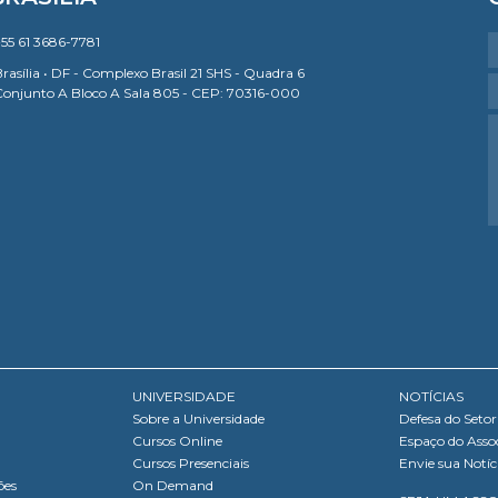
55 61 3686-7781
rasília • DF - Complexo Brasil 21 SHS - Quadra 6
Conjunto A Bloco A Sala 805 - CEP: 70316-000
UNIVERSIDADE
NOTÍCIAS
Sobre a Universidade
Defesa do Setor
Cursos Online
Espaço do Asso
Cursos Presenciais
Envie sua Notíc
ões
On Demand