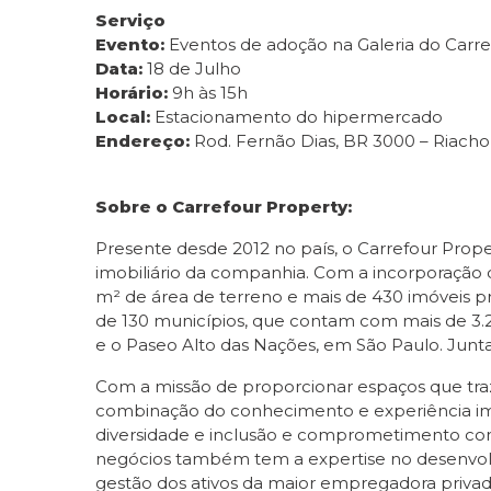
Serviço
Evento:
Eventos de adoção na Galeria do Car
Data:
18 de Julho
Horário:
9h às 15h
Local:
Estacionamento do hipermercado
Endereço:
Rod. Fernão Dias, BR 3000 – Riac
Sobre o Carrefour Property:
Presente desde 2012 no país, o Carrefour Prope
imobiliário da companhia. Com a incorporação d
m² de área de terreno e mais de 430 imóveis pr
de 130 municípios, que contam com mais de 3.2
e o Paseo Alto das Nações, em São Paulo. Junt
Com a missão de proporcionar espaços que traz
combinação do conhecimento e experiência imob
diversidade e inclusão e comprometimento com 
negócios também tem a expertise no desenvolv
gestão dos ativos da maior empregadora privad