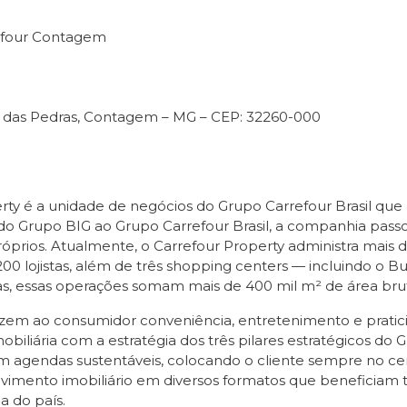
refour Contagem
ho das Pedras, Contagem – MG – CEP: 32260-000
rty é a unidade de negócios do Grupo Carrefour Brasil que
o Grupo BIG ao Grupo Carrefour Brasil, a companhia passou
óprios. Atualmente, o Carrefour Property administra mais 
00 lojistas, além de três shopping centers — incluindo o
as, essas operações somam mais de 400 mil m² de área brut
em ao consumidor conveniência, entretenimento e praticid
iliária com a estratégia dos três pilares estratégicos do
agendas sustentáveis, colocando o cliente sempre no cen
imento imobiliário em diversos formatos que beneficiam t
a do país.