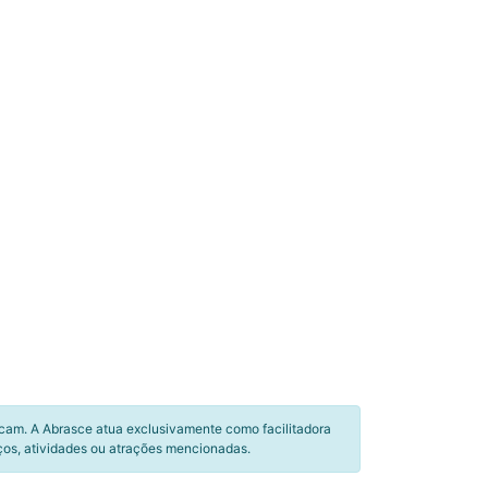
icam. A Abrasce atua exclusivamente como facilitadora
ços, atividades ou atrações mencionadas.