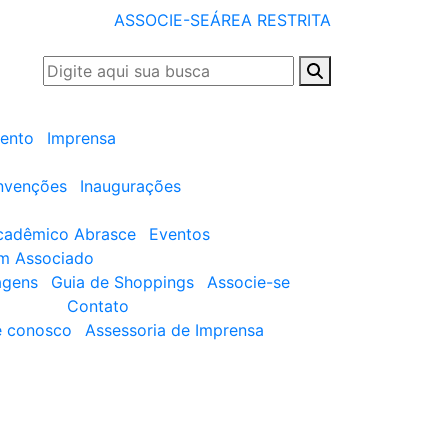
ASSOCIE-SE
ÁREA RESTRITA
ento
Imprensa
nvenções
Inaugurações
cadêmico Abrasce
Eventos
um Associado
agens
Guia de Shoppings
Associe-se
Contato
e conosco
Assessoria de Imprensa