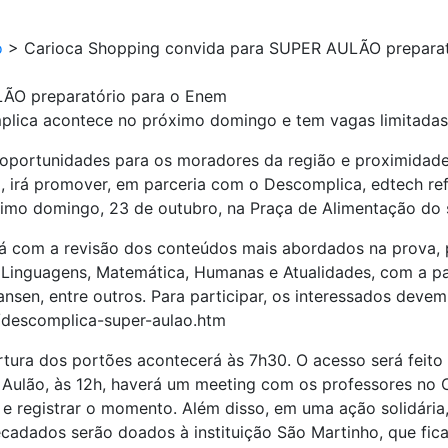
o
>
Carioca Shopping convida para SUPER AULÃO preparat
ÃO preparatório para o Enem
plica acontece no próximo domingo e tem vagas limitadas
oportunidades para os moradores da região e proximidad
o, irá promover, em parceria com o Descomplica, edtech re
óximo domingo, 23 de outubro, na Praça de Alimentação do
rá com a revisão dos conteúdos mais abordados na prova, 
, Linguagens, Matemática, Humanas e Atualidades, com a p
en, entre outros. Para participar, os interessados devem
/descomplica-super-aulao.htm
ertura dos portões acontecerá às 7h30. O acesso será feit
Aulão, às 12h, haverá um meeting com os professores no C
 e registrar o momento. Além disso, em uma ação solidári
recadados serão doados à instituição São Martinho, que fic