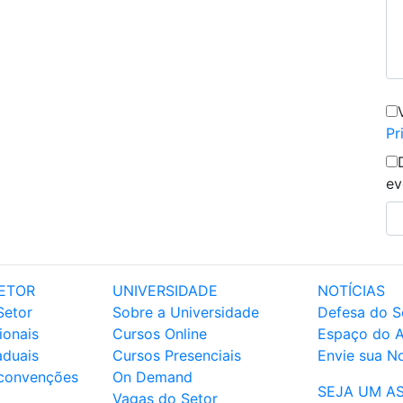
Pr
ev
ETOR
UNIVERSIDADE
NOTÍCIAS
Setor
Sobre a Universidade
Defesa do S
ionais
Cursos Online
Espaço do 
aduais
Cursos Presenciais
Envie sua No
 convenções
On Demand
SEJA UM A
Vagas do Setor