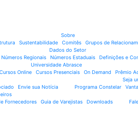
Sobre
trutura
Sustentabilidade
Comitês
Grupos de Relacionam
Dados do Setor
Números Regionais
Números Estaduais
Definições e Co
Universidade Abrasce
Cursos Online
Cursos Presenciais
On Demand
Prêmio A
Seja 
ociado
Envie sua Notícia
Programa Constelar
Vant
eiros
de Fornecedores
Guia de Varejistas
Downloads
Fal