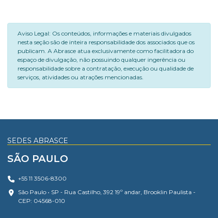
Aviso Legal: Os conteúdos, informações e materiais divulgados
nesta seção são de inteira responsabilidade dos associados que os
publicam. A Abrasce atua exclusivamente como facilitadora do
espaço de divulgação, não possuindo qualquer ingerência ou
responsabilidade sobre a contratação, execução ou qualidade de
serviços, atividades ou atrações mencionadas.
SEDES ABRASCE
SÃO PAULO
+55 11 3506-8300
São Paulo • SP - Rua Castilho, 392 19º andar, Brooklin Paulista -
CEP: 04568-010