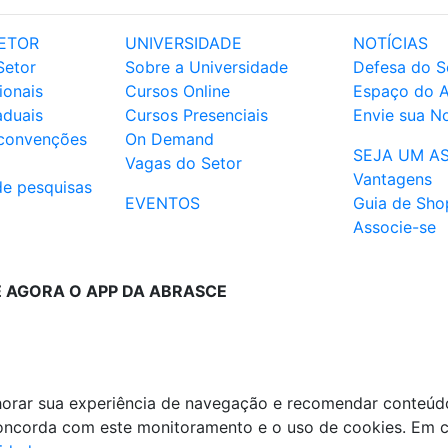
ETOR
UNIVERSIDADE
NOTÍCIAS
Setor
Sobre a Universidade
Defesa do S
ionais
Cursos Online
Espaço do 
aduais
Cursos Presenciais
Envie sua No
 convenções
On Demand
SEJA UM A
Vagas do Setor
Vantagens
de pesquisas
EVENTOS
Guia de Sho
Associe-se
E AGORA O APP DA ABRASCE
lhorar sua experiência de navegação e recomendar conteúd
 concorda com este monitoramento e o uso de cookies. Em 