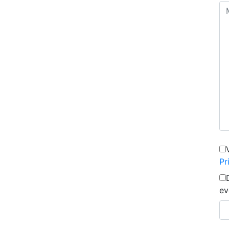
Pr
ev