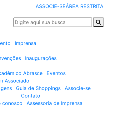
ASSOCIE-SE
ÁREA RESTRITA
ento
Imprensa
nvenções
Inaugurações
cadêmico Abrasce
Eventos
um Associado
agens
Guia de Shoppings
Associe-se
Contato
e conosco
Assessoria de Imprensa