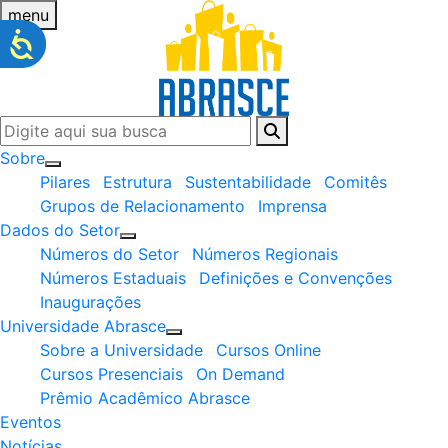
menu
Sobre
Pilares
Estrutura
Sustentabilidade
Comitês
Grupos de Relacionamento
Imprensa
Dados do Setor
Números do Setor
Números Regionais
Números Estaduais
Definições e Convenções
Inaugurações
Universidade Abrasce
Sobre a Universidade
Cursos Online
Cursos Presenciais
On Demand
Prêmio Acadêmico Abrasce
Eventos
Notícias