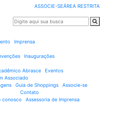
ASSOCIE-SE
ÁREA RESTRITA
ento
Imprensa
nvenções
Inaugurações
cadêmico Abrasce
Eventos
um Associado
agens
Guia de Shoppings
Associe-se
Contato
e conosco
Assessoria de Imprensa