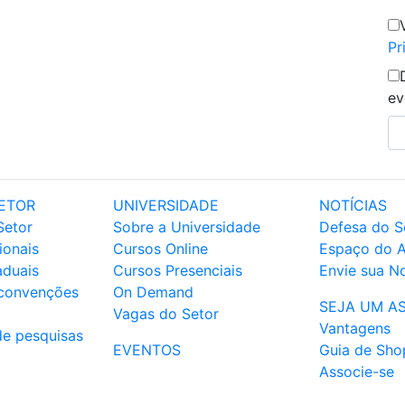
Pr
ev
ETOR
UNIVERSIDADE
NOTÍCIAS
Setor
Sobre a Universidade
Defesa do S
ionais
Cursos Online
Espaço do 
aduais
Cursos Presenciais
Envie sua No
 convenções
On Demand
SEJA UM A
Vagas do Setor
Vantagens
de pesquisas
EVENTOS
Guia de Sho
Associe-se