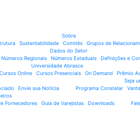
Sobre
trutura
Sustentabilidade
Comitês
Grupos de Relacionam
Dados do Setor
Números Regionais
Números Estaduais
Definições e Co
Universidade Abrasce
Cursos Online
Cursos Presenciais
On Demand
Prêmio A
Seja 
ociado
Envie sua Notícia
Programa Constelar
Vant
eiros
de Fornecedores
Guia de Varejistas
Downloads
Fal