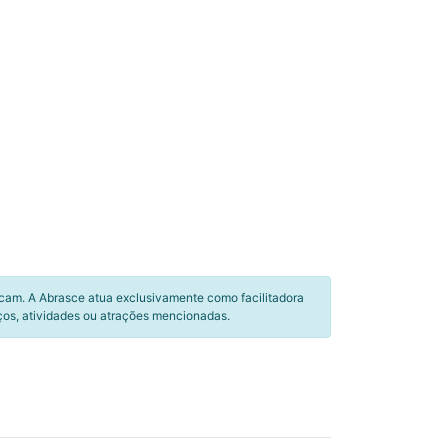
icam. A Abrasce atua exclusivamente como facilitadora
ços, atividades ou atrações mencionadas.