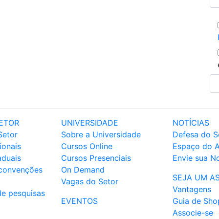
ETOR
UNIVERSIDADE
NOTÍCIAS
Setor
Sobre a Universidade
Defesa do S
ionais
Cursos Online
Espaço do 
aduais
Cursos Presenciais
Envie sua No
 convenções
On Demand
SEJA UM A
Vagas do Setor
Vantagens
de pesquisas
EVENTOS
Guia de Sho
Associe-se