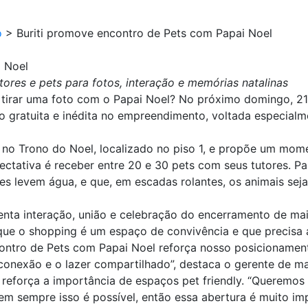
o
>
Buriti promove encontro de Pets com Papai Noel
i Noel
tores e pets para fotos, interação e memórias natalinas
 tirar uma foto com o Papai Noel? No próximo domingo, 21 
 gratuita e inédita no empreendimento, voltada especialme
 no Trono do Noel, localizado no piso 1, e propõe um mome
ectativa é receber entre 20 e 30 pets com seus tutores. Pa
es levem água, e que, em escadas rolantes, os animais sej
nta interação, união e celebração do encerramento de ma
que o shopping é um espaço de convivência e que precisa a
contro de Pets com Papai Noel reforça nosso posicionament
conexão e o lazer compartilhado”, destaca o gerente de ma
reforça a importância de espaços pet friendly. “Queremos
 sempre isso é possível, então essa abertura é muito im