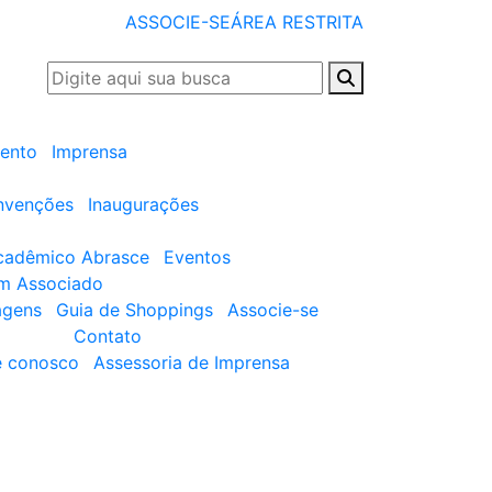
ASSOCIE-SE
ÁREA RESTRITA
ento
Imprensa
nvenções
Inaugurações
cadêmico Abrasce
Eventos
um Associado
agens
Guia de Shoppings
Associe-se
Contato
e conosco
Assessoria de Imprensa