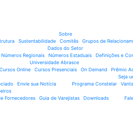
Sobre
trutura
Sustentabilidade
Comitês
Grupos de Relacionam
Dados do Setor
Números Regionais
Números Estaduais
Definições e Co
Universidade Abrasce
Cursos Online
Cursos Presenciais
On Demand
Prêmio A
Seja 
ociado
Envie sua Notícia
Programa Constelar
Vant
eiros
de Fornecedores
Guia de Varejistas
Downloads
Fal