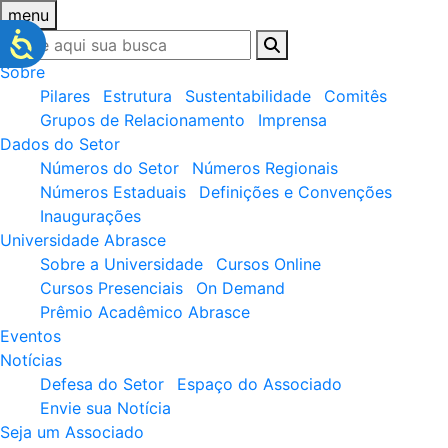
menu
Sobre
Pilares
Estrutura
Sustentabilidade
Comitês
Grupos de Relacionamento
Imprensa
Dados do Setor
Números do Setor
Números Regionais
Números Estaduais
Definições e Convenções
Inaugurações
Universidade Abrasce
Sobre a Universidade
Cursos Online
Cursos Presenciais
On Demand
Prêmio Acadêmico Abrasce
Eventos
Notícias
Defesa do Setor
Espaço do Associado
Envie sua Notícia
Seja um Associado