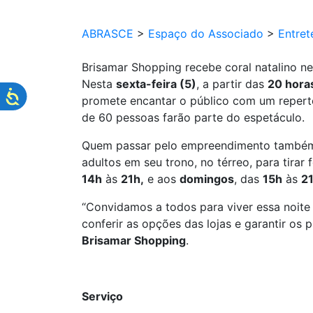
ABRASCE
>
Espaço do Associado
>
Entret
Brisamar Shopping recebe coral natalino nes
Nesta
sexta-feira (5)
, a partir das
20 hora
promete encantar o público com um repertór
de 60 pessoas farão parte do espetáculo.
Quem passar pelo empreendimento também po
adultos em seu trono, no térreo, para tirar
14h
às
21h,
e aos
domingos
, das
15h
às
21
“Convidamos a todos para viver essa noite 
conferir as opções das lojas e garantir os 
Brisamar Shopping
.
Serviço