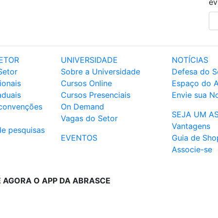
ev
ETOR
UNIVERSIDADE
NOTÍCIAS
Setor
Sobre a Universidade
Defesa do S
ionais
Cursos Online
Espaço do 
aduais
Cursos Presenciais
Envie sua No
 convenções
On Demand
SEJA UM A
Vagas do Setor
Vantagens
de pesquisas
EVENTOS
Guia de Sho
Associe-se
E AGORA O APP DA ABRASCE