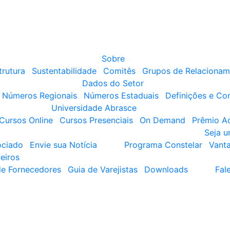
Sobre
trutura
Sustentabilidade
Comitês
Grupos de Relacionam
Dados do Setor
Números Regionais
Números Estaduais
Definições e Co
Universidade Abrasce
Cursos Online
Cursos Presenciais
On Demand
Prêmio A
Seja 
ociado
Envie sua Notícia
Programa Constelar
Vant
eiros
de Fornecedores
Guia de Varejistas
Downloads
Fal