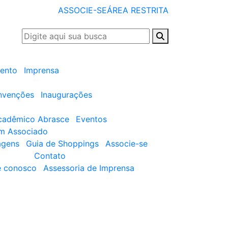
ASSOCIE-SE
ÁREA RESTRITA
ento
Imprensa
nvenções
Inaugurações
cadêmico Abrasce
Eventos
um Associado
agens
Guia de Shoppings
Associe-se
Contato
e conosco
Assessoria de Imprensa