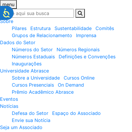
menu
Sobre
Pilares
Estrutura
Sustentabilidade
Comitês
Grupos de Relacionamento
Imprensa
Dados do Setor
Números do Setor
Números Regionais
Números Estaduais
Definições e Convenções
Inaugurações
Universidade Abrasce
Sobre a Universidade
Cursos Online
Cursos Presenciais
On Demand
Prêmio Acadêmico Abrasce
Eventos
Notícias
Defesa do Setor
Espaço do Associado
Envie sua Notícia
Seja um Associado