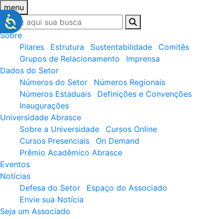
menu
Sobre
Pilares
Estrutura
Sustentabilidade
Comitês
Grupos de Relacionamento
Imprensa
Dados do Setor
Números do Setor
Números Regionais
Números Estaduais
Definições e Convenções
Inaugurações
Universidade Abrasce
Sobre a Universidade
Cursos Online
Cursos Presenciais
On Demand
Prêmio Acadêmico Abrasce
Eventos
Notícias
Defesa do Setor
Espaço do Associado
Envie sua Notícia
Seja um Associado