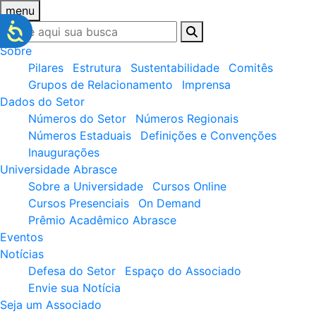
menu
Sobre
Pilares
Estrutura
Sustentabilidade
Comitês
Grupos de Relacionamento
Imprensa
Dados do Setor
Números do Setor
Números Regionais
Números Estaduais
Definições e Convenções
Inaugurações
Universidade Abrasce
Sobre a Universidade
Cursos Online
Cursos Presenciais
On Demand
Prêmio Acadêmico Abrasce
Eventos
Notícias
Defesa do Setor
Espaço do Associado
Envie sua Notícia
Seja um Associado