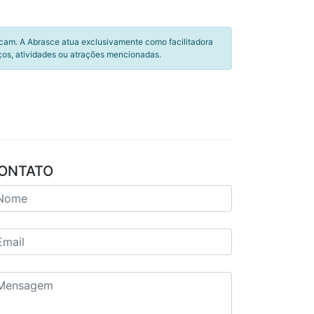
icam. A Abrasce atua exclusivamente como facilitadora
ços, atividades ou atrações mencionadas.
ONTATO