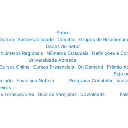
Sobre
trutura
Sustentabilidade
Comitês
Grupos de Relacionam
Dados do Setor
Números Regionais
Números Estaduais
Definições e Co
Universidade Abrasce
Cursos Online
Cursos Presenciais
On Demand
Prêmio A
Seja 
ociado
Envie sua Notícia
Programa Constelar
Vant
eiros
de Fornecedores
Guia de Varejistas
Downloads
Fal