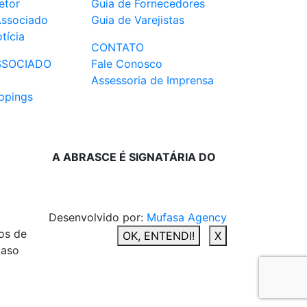
etor
Guia de Fornecedores
Associado
Guia de Varejistas
tícia
CONTATO
SSOCIADO
Fale Conosco
Assessoria de Imprensa
ppings
A ABRASCE É SIGNATÁRIA DO
Desenvolvido por:
Mufasa Agency
os de
OK, ENTENDI!
X
caso