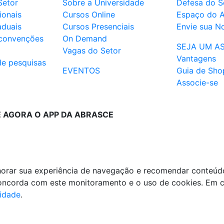
Setor
Sobre a Universidade
Defesa do S
ionais
Cursos Online
Espaço do 
aduais
Cursos Presenciais
Envie sua No
 convenções
On Demand
SEJA UM A
Vagas do Setor
Vantagens
de pesquisas
EVENTOS
Guia de Sho
Associe-se
E AGORA O APP DA ABRASCE
lhorar sua experiência de navegação e recomendar conteúd
 concorda com este monitoramento e o uso de cookies. Em 
cidade
.