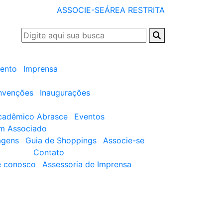
ASSOCIE-SE
ÁREA RESTRITA
ento
Imprensa
nvenções
Inaugurações
cadêmico Abrasce
Eventos
um Associado
agens
Guia de Shoppings
Associe-se
Contato
e conosco
Assessoria de Imprensa