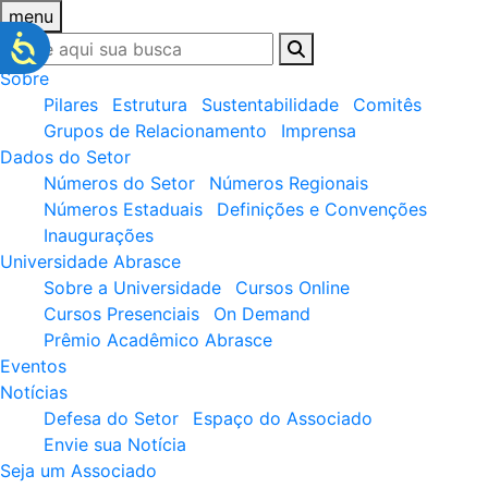
menu
Sobre
Pilares
Estrutura
Sustentabilidade
Comitês
Grupos de Relacionamento
Imprensa
Dados do Setor
Números do Setor
Números Regionais
Números Estaduais
Definições e Convenções
Inaugurações
Universidade Abrasce
Sobre a Universidade
Cursos Online
Cursos Presenciais
On Demand
Prêmio Acadêmico Abrasce
Eventos
Notícias
Defesa do Setor
Espaço do Associado
Envie sua Notícia
Seja um Associado