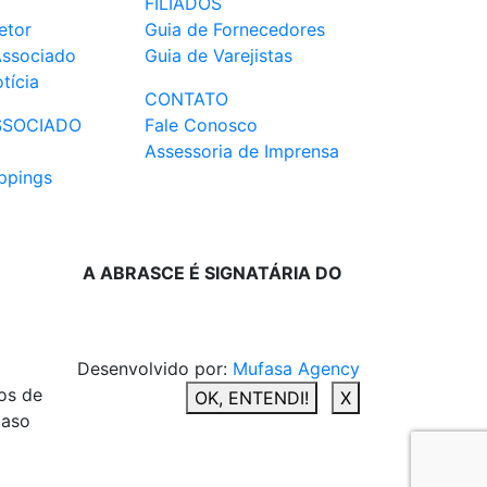
FILIADOS
etor
Guia de Fornecedores
Associado
Guia de Varejistas
tícia
CONTATO
SSOCIADO
Fale Conosco
Assessoria de Imprensa
ppings
A ABRASCE É SIGNATÁRIA DO
Desenvolvido por:
Mufasa Agency
os de
OK, ENTENDI!
X
caso