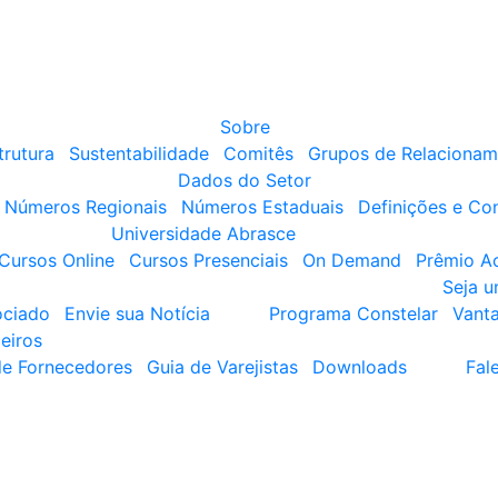
Sobre
trutura
Sustentabilidade
Comitês
Grupos de Relacionam
Dados do Setor
Números Regionais
Números Estaduais
Definições e Co
Universidade Abrasce
Cursos Online
Cursos Presenciais
On Demand
Prêmio A
Seja 
ociado
Envie sua Notícia
Programa Constelar
Vant
eiros
de Fornecedores
Guia de Varejistas
Downloads
Fal