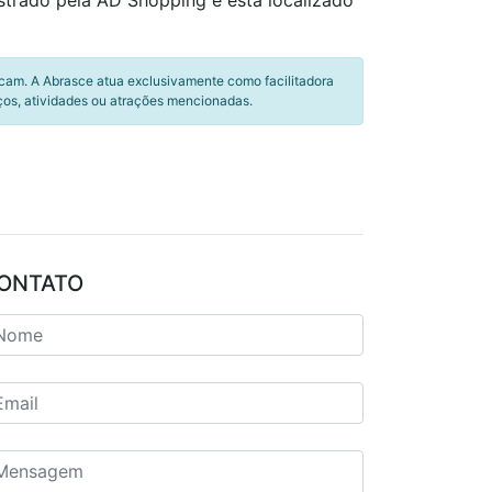
trado pela AD Shopping e está localizado
icam. A Abrasce atua exclusivamente como facilitadora
ços, atividades ou atrações mencionadas.
ONTATO