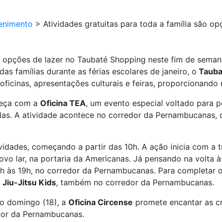
enimento
>
Atividades gratuitas para toda a família são o
ão opções de lazer no Taubaté Shopping neste fim de sema
s famílias durante as férias escolares de janeiro, o
Tauba
ficinas, apresentações culturais e feiras, proporcionando
meça com a
Oficina TEA
, um evento especial voltado para 
rgilas. A atividade acontece no corredor da Pernambucanas
ividades, começando a partir das 10h. A ação inicia com a t
ovo lar, na portaria da Americanas. Já pensando na volta 
5h às 19h, no corredor da Pernambucanas. Para completar o 
e
Jiu-Jitsu Kids
, também no corredor da Pernambucanas.
no domingo (18), a
Oficina Circense
promete encantar as cr
edor da Pernambucanas.