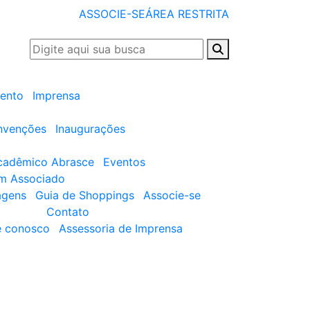
ASSOCIE-SE
ÁREA RESTRITA
ento
Imprensa
nvenções
Inaugurações
cadêmico Abrasce
Eventos
um Associado
agens
Guia de Shoppings
Associe-se
Contato
e conosco
Assessoria de Imprensa