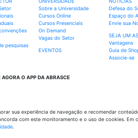
ETOR
UNIVERSIDADE
NOTÍCIAS
Setor
Sobre a Universidade
Defesa do S
ionais
Cursos Online
Espaço do 
aduais
Cursos Presenciais
Envie sua No
 convenções
On Demand
SEJA UM A
Vagas do Setor
Vantagens
de pesquisas
EVENTOS
Guia de Sho
Associe-se
E AGORA O APP DA ABRASCE
lhorar sua experiência de navegação e recomendar conteúd
 concorda com este monitoramento e o uso de cookies. Em 
cidade
.