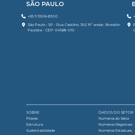
SÃO PAULO
+55 11 3506-8300
+
São Paulo • SP - Rua Castilho, 392 19º andar, Brooklin
B
Paulista - CEP: 04568-010
SOBRE
DADOS DO SETOR
Pilares
Números do Setor
Estrutura
Números Regionais
Sustentabilidade
Números Estaduais