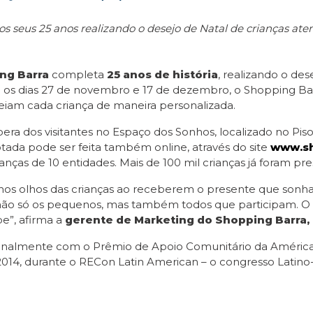
s seus 25 anos realizando o desejo de Natal de crianças atend
ng Barra
completa
25 anos de história
, realizando o des
Entre os dias 27 de novembro e 17 de dezembro, o Shopping 
teiam cada criança de maneira personalizada.
ra dos visitantes no Espaço dos Sonhos, localizado no Piso
otada pode ser feita também online, através do site
www.sh
ianças de 10 entidades. Mais de 100 mil crianças já foram 
o nos olhos das crianças ao receberem o presente que sonh
a não só os pequenos, mas também todos que participam. 
e”, afirma a
gerente de Marketing do Shopping Barra, 
ionalmente com o Prêmio de Apoio Comunitário da Améric
2014, durante o RECon Latin American – o congresso Latino