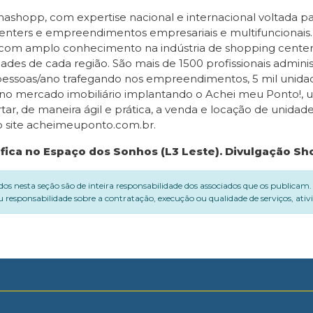
ashopp, com expertise nacional e internacional voltada p
centers e empreendimentos empresariais e multifuncionai
 com amplo conhecimento na indústria de shopping cente
dades de cada região. São mais de 1500 profissionais admin
essoas/ano trafegando nos empreendimentos, 5 mil unidad
 no mercado imobiliário implantando o Achei meu Ponto!,
tar, de maneira ágil e prática, a venda e locação de unidad
o site acheimeuponto.com.br.
fica no Espaço dos Sonhos (L3 Leste). Divulgação Sh
dos nesta seção são de inteira responsabilidade dos associados que os publicam
 responsabilidade sobre a contratação, execução ou qualidade de serviços, ati