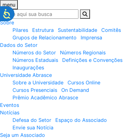
menu
Sobre
Pilares
Estrutura
Sustentabilidade
Comitês
Grupos de Relacionamento
Imprensa
Dados do Setor
Números do Setor
Números Regionais
Números Estaduais
Definições e Convenções
Inaugurações
Universidade Abrasce
Sobre a Universidade
Cursos Online
Cursos Presenciais
On Demand
Prêmio Acadêmico Abrasce
Eventos
Notícias
Defesa do Setor
Espaço do Associado
Envie sua Notícia
Seja um Associado