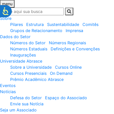
menu
Sobre
Pilares
Estrutura
Sustentabilidade
Comitês
Grupos de Relacionamento
Imprensa
Dados do Setor
Números do Setor
Números Regionais
Números Estaduais
Definições e Convenções
Inaugurações
Universidade Abrasce
Sobre a Universidade
Cursos Online
Cursos Presenciais
On Demand
Prêmio Acadêmico Abrasce
Eventos
Notícias
Defesa do Setor
Espaço do Associado
Envie sua Notícia
Seja um Associado