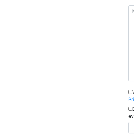
Pr
ev