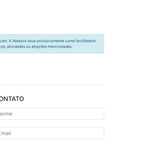
icam. A Abrasce atua exclusivamente como facilitadora
ços, atividades ou atrações mencionadas.
ONTATO