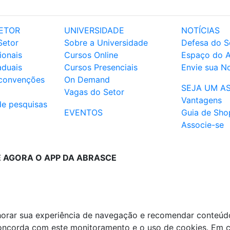
ETOR
UNIVERSIDADE
NOTÍCIAS
Setor
Sobre a Universidade
Defesa do S
ionais
Cursos Online
Espaço do 
aduais
Cursos Presenciais
Envie sua No
 convenções
On Demand
SEJA UM A
Vagas do Setor
Vantagens
de pesquisas
EVENTOS
Guia de Sho
Associe-se
E AGORA O APP DA ABRASCE
lhorar sua experiência de navegação e recomendar conteúd
 concorda com este monitoramento e o uso de cookies. Em 