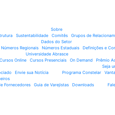
Sobre
trutura
Sustentabilidade
Comitês
Grupos de Relacionam
Dados do Setor
Números Regionais
Números Estaduais
Definições e Co
Universidade Abrasce
Cursos Online
Cursos Presenciais
On Demand
Prêmio A
Seja 
ociado
Envie sua Notícia
Programa Constelar
Vant
eiros
de Fornecedores
Guia de Varejistas
Downloads
Fal