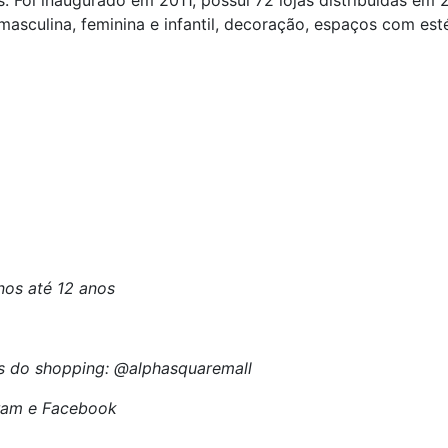
 Foi inaugurado em 2011, possui 72 lojas distribuídas em 
culina, feminina e infantil, decoração, espaços com estéti
nos até 12 anos
s do shopping: @alphasquaremall
gram e Facebook