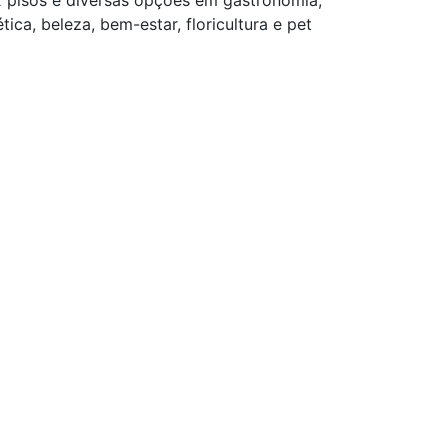
2 pisos e diversas opções em gastronomia,
ca, beleza, bem-estar, floricultura e pet