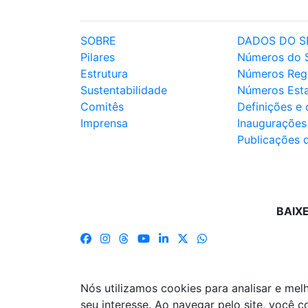
SOBRE
DADOS DO S
Pilares
Números do 
Estrutura
Números Reg
Sustentabilidade
Números Est
Comitês
Definições e
Imprensa
Inaugurações
Publicações 
BAIX
Nós utilizamos cookies para analisar e me
seu interesse. Ao navegar pelo site, você