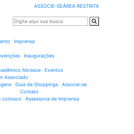
ASSOCIE-SE
ÁREA RESTRITA
ento
Imprensa
nvenções
Inaugurações
cadêmico Abrasce
Eventos
um Associado
agens
Guia de Shoppings
Associe-se
Contato
e conosco
Assessoria de Imprensa