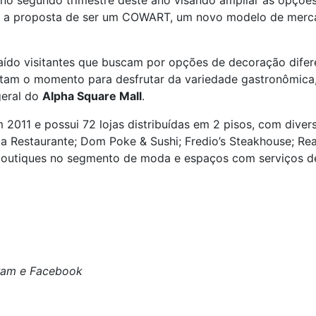
no segundo trimestre deste ano visando ampliar as opções
om a proposta de ser um COWART, um novo modelo de merca
traído visitantes que buscam por opções de decoração dif
am o momento para desfrutar da variedade gastronômica, 
geral do
Alpha Square Mall
.
 2011 e possui 72 lojas distribuídas em 2 pisos, com diver
ia Restaurante; Dom Poke & Sushi; Fredio’s Steakhouse; Re
 boutiques no segmento de moda e espaços com serviços de 
gram e Facebook