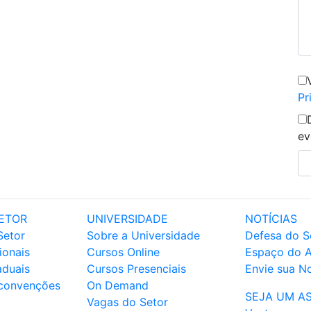
Pr
ev
ETOR
UNIVERSIDADE
NOTÍCIAS
Setor
Sobre a Universidade
Defesa do S
ionais
Cursos Online
Espaço do 
aduais
Cursos Presenciais
Envie sua No
 convenções
On Demand
SEJA UM A
Vagas do Setor