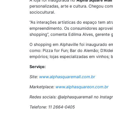
A loja foi inaugurada no
Alpha Square Mall
personalizadas, arte e cultura. Chegou c
sociocultural.
“As interações artísticas do espaço tem a
empreendimento. Os consumidores aproveit
shopping”, comenta Edilma Alves, gerente 
O shopping em Alphaville foi inaugurado em
como: Pizza for Fun; Bar do Alemão; D’Alde
empórios; lojas especializadas em vinhos;
Serviço:
Site:
www.alphasquaremall.com.br
Marketplace:
www.alphasquareon.com.br
Redes sociais: @alphasquaremall no Insta
Telefone: 11 2664-0405