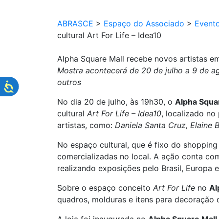
ABRASCE
>
Espaço do Associado
>
Event
cultural Art For Life – Idea10
Alpha Square Mall recebe novos artistas em
Mostra acontecerá de 20 de julho a 9 de ag
outros
No dia 20 de julho, às 19h30, o
Alpha Squa
cultural
Art For Life – Idea10
, localizado n
artistas, como:
Daniela Santa Cruz, Elaine 
No espaço cultural, que é fixo do shopping
comercializadas no local. A ação conta com
realizando exposições pelo Brasil, Europa 
Sobre o espaço conceito
Art For Life
no
Al
quadros, molduras e itens para decoração q