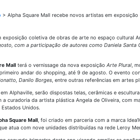
o
>
Alpha Square Mall recebe novos artistas em exposição 
 exposição coletiva de obras de arte no espaço cultural Art
osto, com a participação de autores como Daniela Santa Cr
re Mall
terá o vernissage da nova exposição
Arte Plural
, m
o primeiro andar do shopping, até 9 de agosto. O evento 
Bonatto, Danilo Borges
, entre outras referências em artes pl
 em Alphaville, serão dispostas telas, cerâmicas e escultu
 a curadoria da artista plástica Angela de Oliveira, com 
e Estados Unidos.
pha Square Mall
, foi criado em parceria com a marca Idea1
ue atua com nove unidades distribuídas na rede Leroy Mer