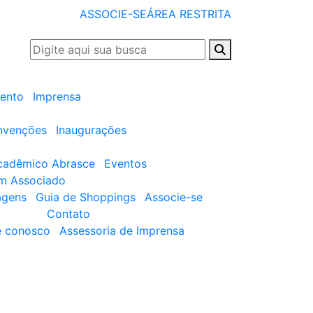
ASSOCIE-SE
ÁREA RESTRITA
ento
Imprensa
nvenções
Inaugurações
cadêmico Abrasce
Eventos
um Associado
agens
Guia de Shoppings
Associe-se
Contato
e conosco
Assessoria de Imprensa