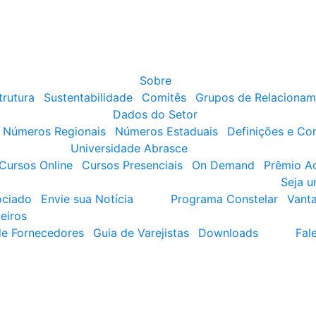
Sobre
trutura
Sustentabilidade
Comitês
Grupos de Relacionam
Dados do Setor
Números Regionais
Números Estaduais
Definições e Co
Universidade Abrasce
Cursos Online
Cursos Presenciais
On Demand
Prêmio A
Seja 
ociado
Envie sua Notícia
Programa Constelar
Vant
eiros
de Fornecedores
Guia de Varejistas
Downloads
Fal