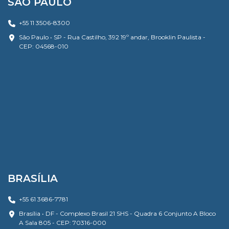
SÃO PAULO
+55 11 3506-8300
São Paulo • SP - Rua Castilho, 392 19º andar, Brooklin Paulista -
CEP: 04568-010
BRASÍLIA
+55 61 3686-7781
Brasília • DF - Complexo Brasil 21 SHS - Quadra 6 Conjunto A Bloco
A Sala 805 - CEP: 70316-000