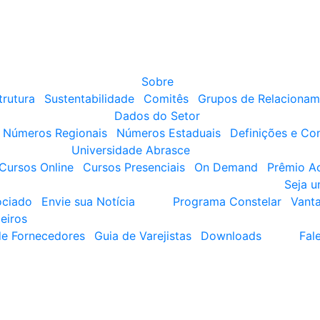
Sobre
trutura
Sustentabilidade
Comitês
Grupos de Relacionam
Dados do Setor
Números Regionais
Números Estaduais
Definições e Co
Universidade Abrasce
Cursos Online
Cursos Presenciais
On Demand
Prêmio A
Seja 
ociado
Envie sua Notícia
Programa Constelar
Vant
eiros
de Fornecedores
Guia de Varejistas
Downloads
Fal