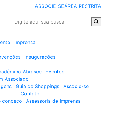
ASSOCIE-SE
ÁREA RESTRITA
ento
Imprensa
nvenções
Inaugurações
cadêmico Abrasce
Eventos
um Associado
agens
Guia de Shoppings
Associe-se
Contato
e conosco
Assessoria de Imprensa