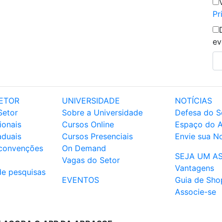
Pr
ev
ETOR
UNIVERSIDADE
NOTÍCIAS
Setor
Sobre a Universidade
Defesa do S
ionais
Cursos Online
Espaço do 
aduais
Cursos Presenciais
Envie sua No
 convenções
On Demand
SEJA UM A
Vagas do Setor
Vantagens
de pesquisas
EVENTOS
Guia de Sho
Associe-se