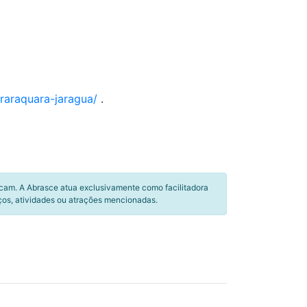
raraquara-jaragua/
.
icam. A Abrasce atua exclusivamente como facilitadora
ços, atividades ou atrações mencionadas.