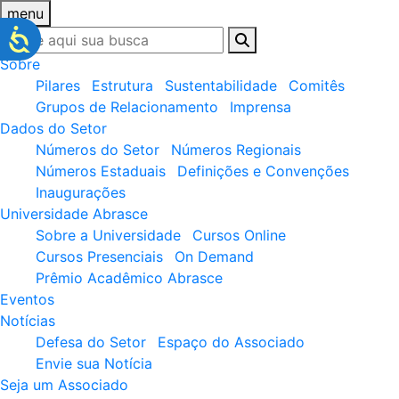
menu
Sobre
Pilares
Estrutura
Sustentabilidade
Comitês
Grupos de Relacionamento
Imprensa
Dados do Setor
Números do Setor
Números Regionais
Números Estaduais
Definições e Convenções
Inaugurações
Universidade Abrasce
Sobre a Universidade
Cursos Online
Cursos Presenciais
On Demand
Prêmio Acadêmico Abrasce
Eventos
Notícias
Defesa do Setor
Espaço do Associado
Envie sua Notícia
Seja um Associado