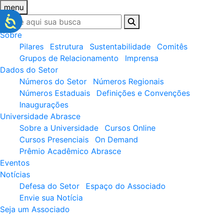
menu
Sobre
Pilares
Estrutura
Sustentabilidade
Comitês
Grupos de Relacionamento
Imprensa
Dados do Setor
Números do Setor
Números Regionais
Números Estaduais
Definições e Convenções
Inaugurações
Universidade Abrasce
Sobre a Universidade
Cursos Online
Cursos Presenciais
On Demand
Prêmio Acadêmico Abrasce
Eventos
Notícias
Defesa do Setor
Espaço do Associado
Envie sua Notícia
Seja um Associado