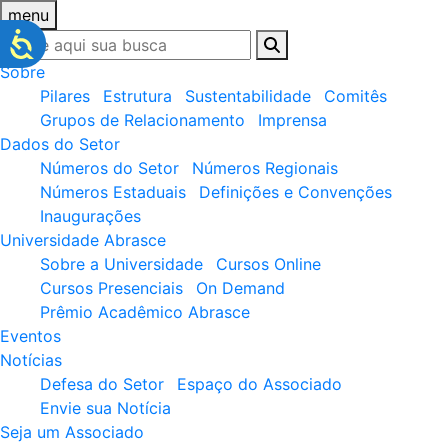
menu
Sobre
Pilares
Estrutura
Sustentabilidade
Comitês
Grupos de Relacionamento
Imprensa
Dados do Setor
Números do Setor
Números Regionais
Números Estaduais
Definições e Convenções
Inaugurações
Universidade Abrasce
Sobre a Universidade
Cursos Online
Cursos Presenciais
On Demand
Prêmio Acadêmico Abrasce
Eventos
Notícias
Defesa do Setor
Espaço do Associado
Envie sua Notícia
Seja um Associado